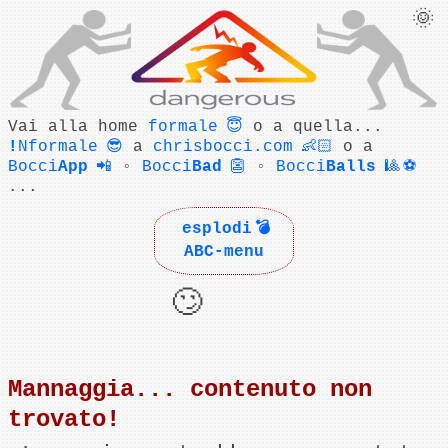
Vai alla home
formale 😇
o a quella...
!
Nformale 😎
a
chrisbocci.com 👶🏻
o a
Bocci
App
📲
◦
Bocci
Bad
👺
◦
Bocci
Balls
🎱 ⚽
...
esplodi 💣
ABC-menu
🙄
Mannaggia... contenuto non
trovato!